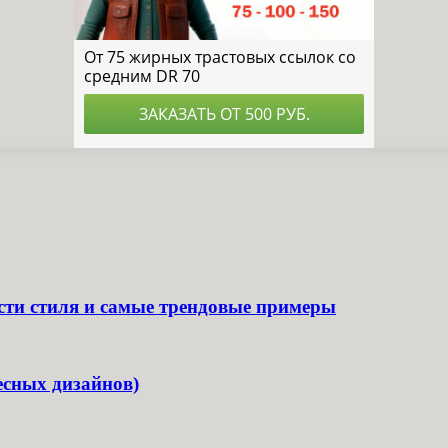
ости стиля и самые трендовые примеры
есных дизайнов)