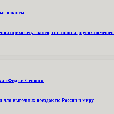
ные нюансы
ения прихожей, спален, гостиной и других помеще
ики «Фиджи-Сервис»
д для выгодных поездок по России и миру