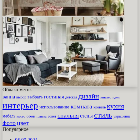
Облако меток
дизайн
гостиная
ванна
выбрать
выбор
детская
идеи
занавес
интерьер
кухня
комната
использование
кровать
стиль
спальня
стены
мебель
обои
совет
место
плитка
украшение
фото
цвет
Популярное
05.09.2024