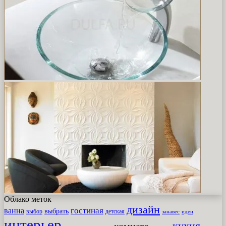
Облако меток
дизайн
гостиная
ванна
выбрать
выбор
детская
идеи
занавес
интерьер
кухня
комната