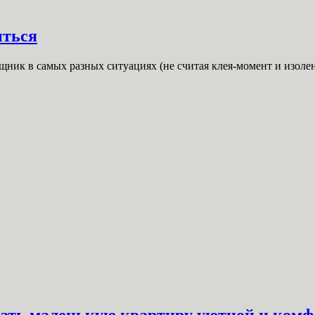
иться
к в самых разных ситуациях (не считая клея-момент и изоленты
лать маленькую квартиру уютной и ком