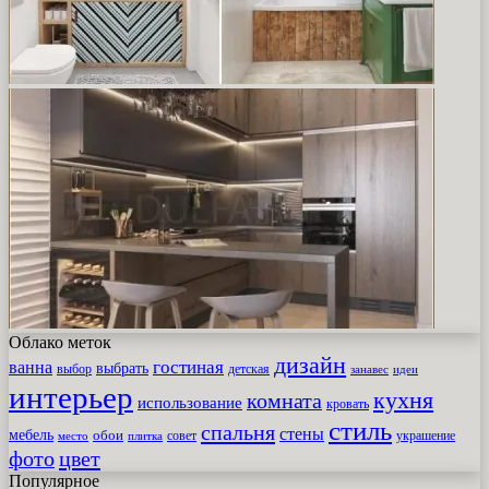
Облако меток
дизайн
гостиная
ванна
выбрать
выбор
детская
идеи
занавес
интерьер
кухня
комната
использование
кровать
стиль
спальня
стены
мебель
обои
совет
место
плитка
украшение
фото
цвет
Популярное