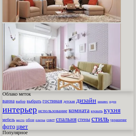
Облако меток
дизайн
гостиная
ванна
выбрать
выбор
детская
идеи
занавес
интерьер
кухня
комната
использование
кровать
стиль
спальня
стены
мебель
обои
совет
место
плитка
украшение
фото
цвет
Популярное