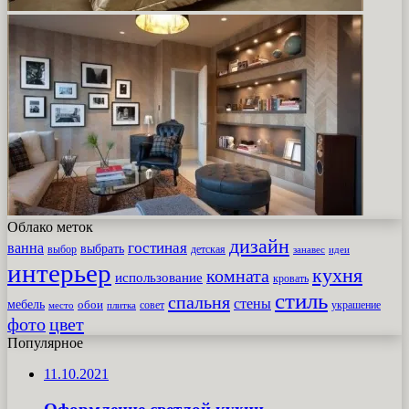
Облако меток
дизайн
гостиная
ванна
выбрать
выбор
детская
идеи
занавес
интерьер
кухня
комната
использование
кровать
стиль
спальня
стены
мебель
обои
совет
место
плитка
украшение
фото
цвет
Популярное
11.10.2021