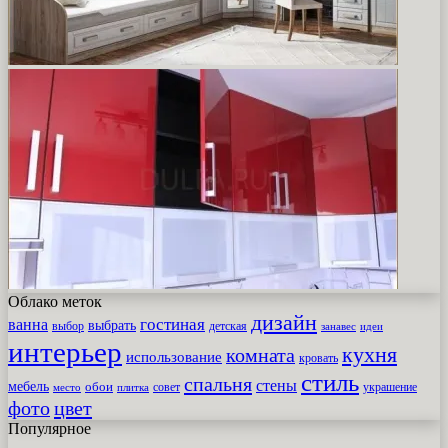
Облако меток
дизайн
гостиная
ванна
выбрать
выбор
детская
идеи
занавес
интерьер
кухня
комната
использование
кровать
стиль
спальня
стены
мебель
обои
совет
место
плитка
украшение
фото
цвет
Популярное