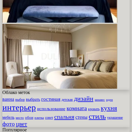
Облако меток
дизайн
гостиная
ванна
выбрать
выбор
детская
идеи
занавес
интерьер
кухня
комната
использование
кровать
стиль
спальня
стены
мебель
обои
совет
место
плитка
украшение
фото
цвет
Популярное