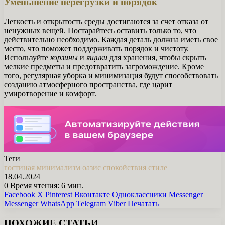
Уменьшение перегрузки и порядок
Легкость и открытость среды достигаются за счет отказа от
ненужных вещей. Постарайтесь оставить только то, что
действительно необходимо. Каждая деталь должна иметь свое
место, что поможет поддерживать порядок и чистоту.
Используйте
корзины
и
ящики
для хранения, чтобы скрыть
мелкие предметы и предотвратить загромождение. Кроме
того, регулярная уборка и минимизация будут способствовать
созданию атмосферного пространства, где царит
умиротворение и комфорт.
Теги
гостиная
минимализм
оазис
спокойствия
стиле
18.04.2024
0
Время чтения: 6 мин.
Facebook
X
Pinterest
Вконтакте
Одноклассники
Messenger
Messenger
WhatsApp
Telegram
Viber
Печатать
ПОХОЖИЕ СТАТЬИ