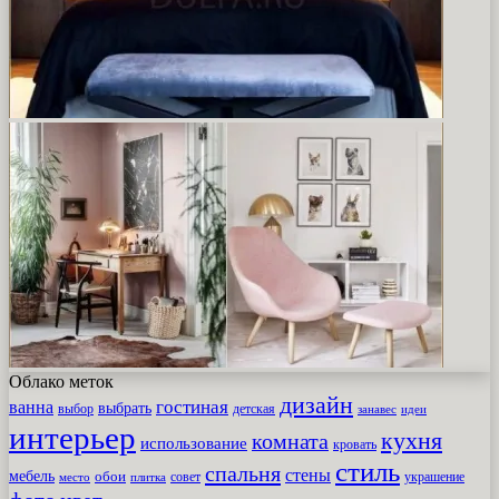
Облако меток
дизайн
гостиная
ванна
выбрать
выбор
детская
идеи
занавес
интерьер
кухня
комната
использование
кровать
стиль
спальня
стены
мебель
обои
совет
место
плитка
украшение