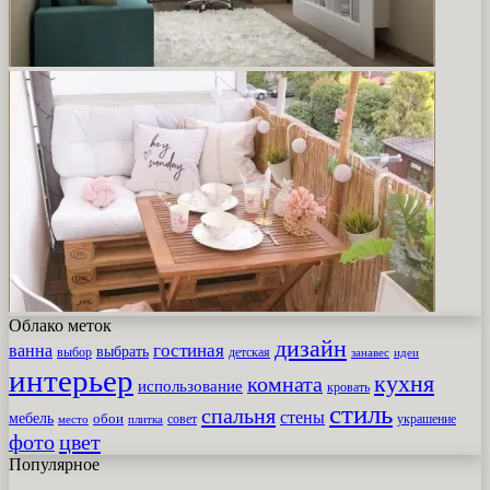
Облако меток
дизайн
гостиная
ванна
выбрать
выбор
детская
идеи
занавес
интерьер
кухня
комната
использование
кровать
стиль
спальня
стены
мебель
обои
совет
место
плитка
украшение
фото
цвет
Популярное