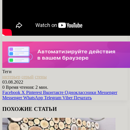
Теги
интерьер
серый
стены
03.08.2022
0
Время чтения: 2 мин.
Facebook
X
Pinterest
Вконтакте
Одноклассники
Messenger
Messenger
WhatsApp
Telegram
Viber
Печатать
ПОХОЖИЕ СТАТЬИ