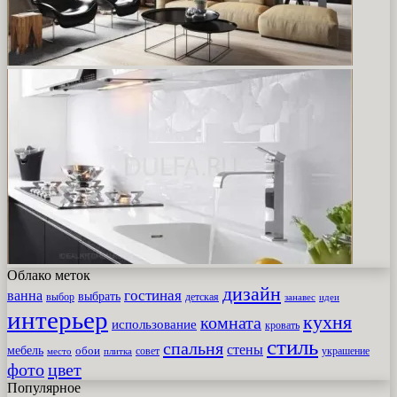
Облако меток
дизайн
гостиная
ванна
выбрать
выбор
детская
идеи
занавес
интерьер
кухня
комната
использование
кровать
стиль
спальня
стены
мебель
обои
совет
место
плитка
украшение
фото
цвет
Популярное