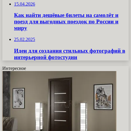
15.04.2026
Как найти дешёвые билеты на самолёт и
поезд для выгодных поездок по России и
миру
25.02.2025
Идеи для создания стильных фотографий в
интерьерной фотостудии
Интересное