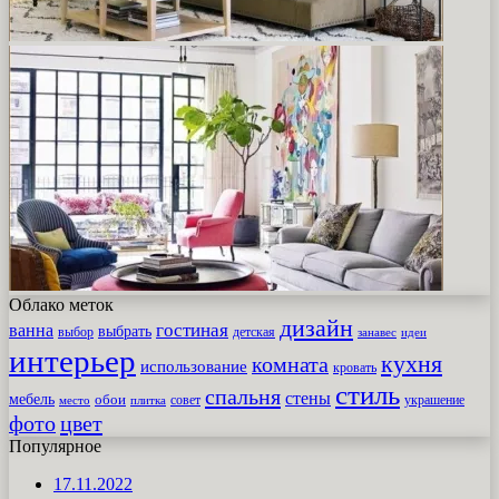
Облако меток
дизайн
гостиная
ванна
выбрать
выбор
детская
идеи
занавес
интерьер
кухня
комната
использование
кровать
стиль
спальня
стены
мебель
обои
совет
место
плитка
украшение
фото
цвет
Популярное
17.11.2022